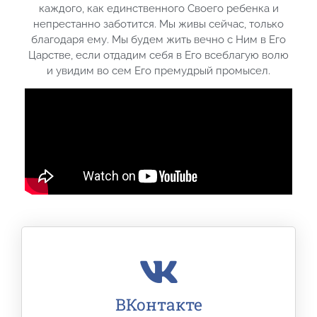
каждого, как единственного Своего ребенка и
непрестанно заботится. Мы живы сейчас, только
благодаря ему. Мы будем жить вечно с Ним в Его
Царстве, если отдадим себя в Его всеблагую волю
и увидим во сем Его премудрый промысел.
ВКонтакте