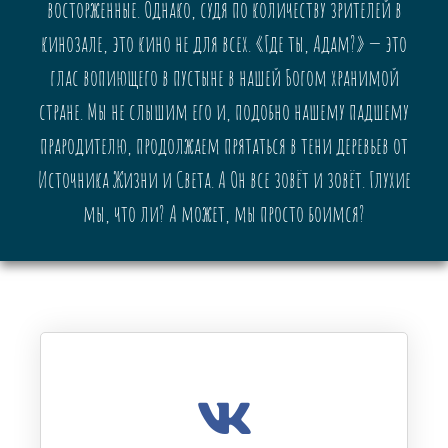
восторженные. Однако, судя по количеству зрителей в
кинозале, это кино не для всех. «Где ты, Адам?» — это
глас вопиющего в пустыне в нашей Богом хранимой
стране. Мы не слышим его и, подобно нашему падшему
прародителю, продолжаем прятаться в тени деревьев от
Источника Жизни и Света. А Он все зовёт и зовёт. Глухие
мы, что ли? А может, мы просто боимся?