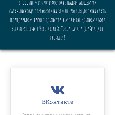
способными противостоять надвигающемуся
сатанинскому перевороту на земле. Россия должна стать
плацдармом такого единства в молитве Единому Богу
всех верующих в Него людей. Тогда сатана (шайтан) не
пройдёт!
ВКонтакте
Вступайте в группу, делитесь мнением,