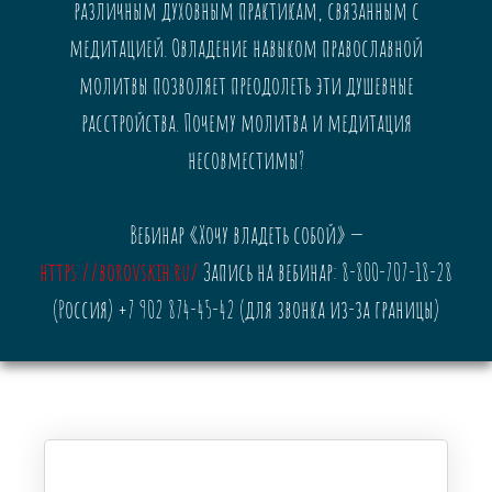
различным духовным практикам, связанным с
медитацией. Овладение навыком православной
молитвы позволяет преодолеть эти душевные
расстройства. Почему молитва и медитация
несовместимы?
Вебинар «Хочу владеть собой» —
https://borovskih.ru/
Запись на вебинар: 8-800-707-18-28
(Россия) +7 902 874-45-42 (для звонка из-за границы)