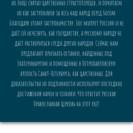
их лице святых царственных страстотерпцев, и почитаем
их как заступников за весь наш народ перед Богом.
Благодаря этому заступничеству, Бог милует Россию и не
даёт ей исчезнуть, как государству, а русскому народу не
даёт раствориться среди других народов. Сейчас нам
предлагают признать останки, найденные под
Екатеринбургом и помещённые в Петропавловскую
крепость Санкт-Петербурга, как царственные. Для
доказательства их подлинности используют последние
достижения науки и техники. Что ответит Русская
Православная Церковь на этот раз?