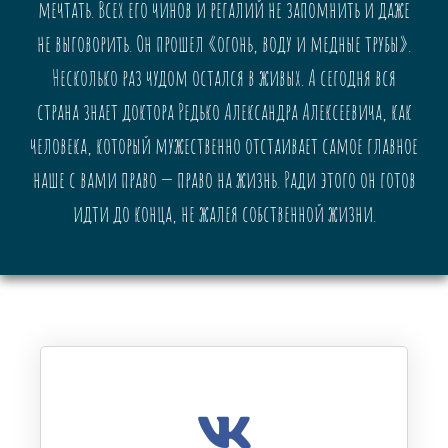
мечтать. Всех его чинов и регалий не запомнить и даже
не выговорить. Он прошел «огонь, воду и медные трубы».
Несколько раз чудом остался в живых. А сегодня вся
страна знает доктора Редько Александра Алексеевича, как
человека, который мужественно отстаивает самое главное
наше с вами право — право на жизнь. Ради этого он готов
идти до конца, не жалея собственной жизни.