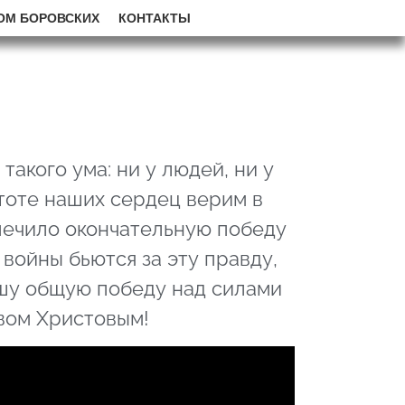
ОМ БОРОВСКИХ
КОНТАКТЫ
такого ума: ни у людей, ни у
стоте наших сердец верим в
спечило окончательную победу
войны бьются за эту правду,
ашу общую победу над силами
твом Христовым!