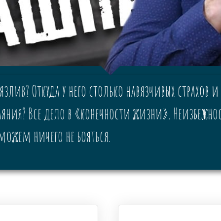
злив? Откуда у него столько навязчивых страхов и
аяния? Все дело в «конечности жизни». Неизбежно
ожем ничего не бояться.