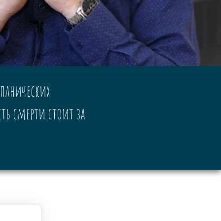
 панических
сть смерти стоит за