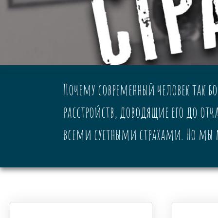
Почему современный человек так боя
расстройств, доводящие его до отч
всеми суетными страхами. Но мы м